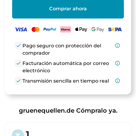
Comprar ahora
check
Pago seguro con protección del
info_outline
comprador
check
Facturación automática por correo
info_outline
electrónico
check
Transmisión sencilla en tiempo real
info_outline
gruenequellen.de Cómpralo ya.
1.
shopping_cart