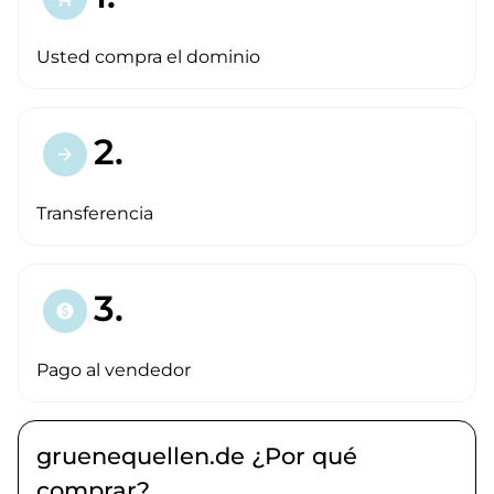
Usted compra el dominio
2.
arrow_forward
Transferencia
3.
paid
Pago al vendedor
gruenequellen.de ¿Por qué
comprar?